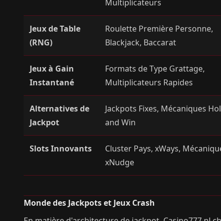
Multiplicateurs
Jeux de Table
Roulette Première Personne,
(RNG)
Blackjack, Baccarat
Jeux à Gain
Formats de Type Grattage,
Instantané
Multiplicateurs Rapides
Alternatives de
Jackpots Fixes, Mécaniques Ho
Jackpot
and Win
Slots Innovants
Cluster Pays, xWays, Mécaniqu
xNudge
Monde des Jackpots et Jeux Crash
En matière d'architecture de jackpot, Casino777.nl 