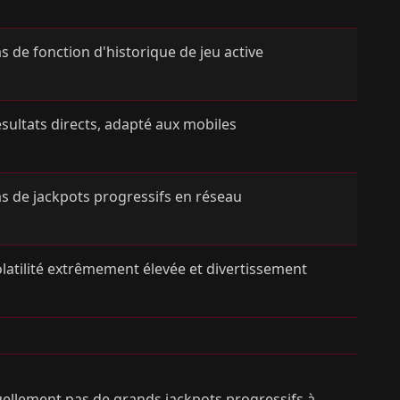
s de fonction d'historique de jeu active
sultats directs, adapté aux mobiles
s de jackpots progressifs en réseau
latilité extrêmement élevée et divertissement
uellement pas de grands jackpots progressifs à