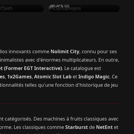
PLAY'N GO
tudios innovants comme
Nolimit City
, connu pour ses
minimalistes avec d'énormes multiplicateurs. En outre,
 (Former EGT Interactive)
. Le catalogue est
es
,
1x2Games
,
Atomic Slot Lab
et
Indigo Magic
. Ce
tionnalités telles qu'une fonction d'historique de jeu
t catégorisés. Des machines à fruits classiques avec
 énorme. Les classiques comme
Starburst
de
NetEnt
et