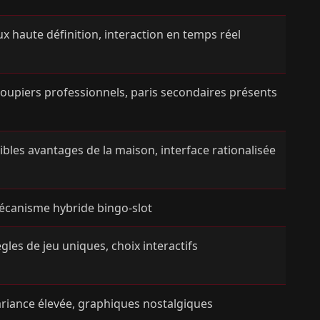
ux haute définition, interaction en temps réel
oupiers professionnels, paris secondaires présents
ibles avantages de la maison, interface rationalisée
canisme hybride bingo-slot
gles de jeu uniques, choix interactifs
riance élevée, graphiques nostalgiques