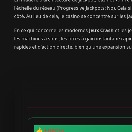
l'échelle du réseau (Progressive Jackpots: No). Cela
côté. Au lieu de cela, le casino se concentre sur les
En ce qui concerne les modernes
Jeux Crash
et les j
les machines à sous, les titres à gain instantané rap
rapides et d'action directe, bien qu'une expansion su
👍
FORCES