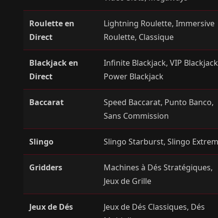
Roulette en
Lightning Roulette, Immersive
Direct
Roulette, Classique
Blackjack en
Infinite Blackjack, VIP Blackjack
Direct
Power Blackjack
Baccarat
Speed Baccarat, Punto Banco,
Sans Commission
Slingo
Slingo Starburst, Slingo Extre
Gridders
Machines à Dés Stratégiques,
Jeux de Grille
Jeux de Dés
Jeux de Dés Classiques, Dés