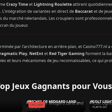
omme
Crazy Time
et
Lightning Roulette
attirent quotidiennem
 L'intégration de variantes en direct de
Baccarat
et de jeux
rs du marché néerlandais. Les croupiers sont professionnels
'écran du joueur.
erminée par l'architecture en arrière-plan, et Casino777.nl
ragmatic Play
,
NetEnt
et
Red Tiger Gaming
forment la bas
 et leurs mécanismes de jeu reconnaissables, ce qui profite
op Jeux Gagnants pour Vous
RICHES OF MIDGARD LAND AND EXPAND
COLT LIGH
EXCLUSIF
NETENT
PLAY'N GO
CANDY MONSTA
GLADIATO