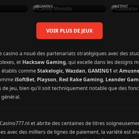
BGAMING
NETENT
VOIR PLUS DE JEUX
le casino a noué des partenariats stratégiques avec des s
lexes, et
Hacksaw Gaming
, qui excelle dans les designs 
s établis comme
Stakelogic
,
Wazdan
,
GAMING1
et
Amusnet
 comme
iSoftBet
,
Playson
,
Red Rake Gaming
,
Leander Gam
s de jeu, bien qu'il soit techniquement notable que des fonc
général.
Casino777.nl et abrite des centaines de titres soigneusemen
es avec des milliers de lignes de paiement, la variété est