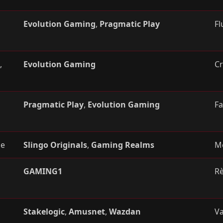
Evolution Gaming
,
Pragmatic Play
Fl
,
Evolution Gaming
Cr
Pragmatic Play
,
Evolution Gaming
Fa
me
Slingo Originals
,
Gaming Realms
Mé
GAMING1
Rè
Stakelogic
,
Amusnet
,
Wazdan
Va