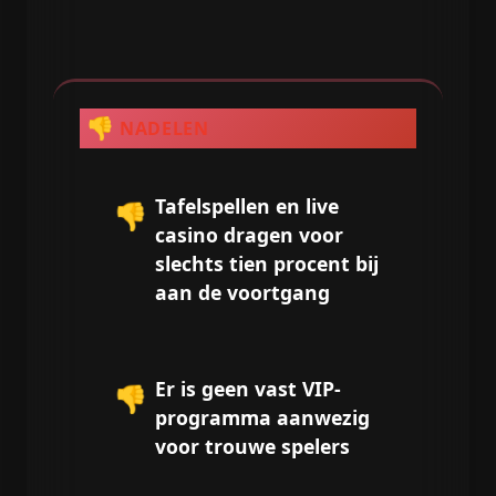
👎
NADELEN
Tafelspellen en live
👎
casino dragen voor
slechts tien procent bij
aan de voortgang
Er is geen vast VIP-
👎
programma aanwezig
voor trouwe spelers