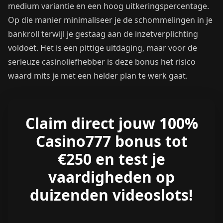
medium variantie en een hoog uitkeringspercentage.
Op die manier minimaliseer je de schommelingen in je
bankroll terwijl je gestaag aan de inzetverplichting
voldoet. Het is een pittige uitdaging, maar voor de
serieuze casinoliefhebber is deze bonus het risico
waard mits je met een helder plan te werk gaat.
Claim direct jouw 100%
Casino777 bonus tot
€250 en test je
vaardigheden op
duizenden videoslots!