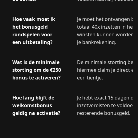
Hoe vaak moet ik
Je moet het ontvangen bo
het bonusgeld
totaal 40x inzetten in het
rondspelen voor
winsten kunnen worden 
een uitbetaling?
je bankrekening.
Wat is de minimale
De minimale storting bedr
storting om de €250
hiermee claim je direct ee
bonus te activeren?
een tientje.
Hoe lang blijft de
Je hebt exact 15 dagen de 
welkomstbonus
inzetvereisten te voldoen,
geldig na activatie?
resterende bonusgeld.