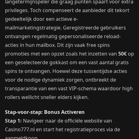
langetermijnspeler die graag punten spaart voor extra
privileges. Toch compenseert de aanbieder dit tekort
gedeeltelijk door een actieve e-
mailmarketingstrategie. Geregistreerde gebruikers
ontvangen regelmatig gepersonaliseerde reload-
acties in hun mailbox. Dit zijn vaak free spins
promoties met een opzet zoals het inzetten van
50€
op
een geselecteerde gokkast om een vast aantal gratis
spins te ontvangen. Hoewel deze tussentijdse acties
voor de nodige dynamiek zorgen, ontbreekt de
transparantie van een vast VIP-schema waardoor high
rollers wellicht sneller elders kijken.
Stap-voor-stap: Bonus Activeren
Stap 1:
Navigeer naar de officiële website van
Casino777.nl en start het registratieproces via de
aanmeldknop.