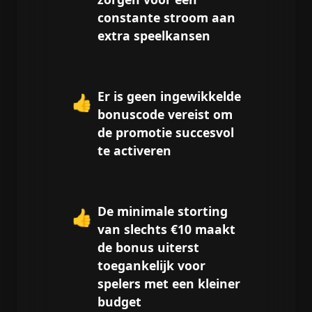
constante stroom aan
extra speelkansen
Er is geen ingewikkelde
👍
bonuscode vereist om
de promotie succesvol
te activeren
De minimale storting
👍
van slechts €10 maakt
de bonus uiterst
toegankelijk voor
spelers met een kleiner
budget