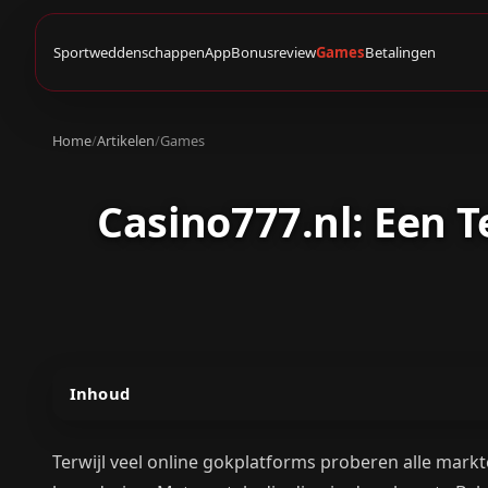
Sportweddenschappen
App
Bonusreview
Games
Betalingen
Home
/
Artikelen
/
Games
Casino777.nl: Een T
Inhoud
Terwijl veel online gokplatforms proberen alle markt