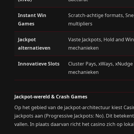
Instant Win
Scratch-achtige formats, Sne
Games
multipliers
Jackpot
Vaste Jackpots, Hold and Win
alternatieven
mechanieken
Innovatieve Slots
Cluster Pays, xWays, xNudge
mechanieken
Jackpot-wereld & Crash Games
Op het gebied van de jackpot-architectuur kiest Ca
jackpots aan (Progressive Jackpots: No). Dit beteken
vallen. In plaats daarvan richt het casino zich op lok