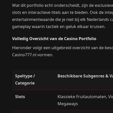
Wat dit portfolio echt onderscheidt, zijn de exclus
slots en interactieve titels aan te bieden. Ook de i
entertainmentwaarde die je niet bij elk Nederlands 
gameplay waarin tactiek en geluk elkaar kruisen.
Volledig Overzicht van de Casino Portfolio
Hieronder volgt een uitgebreid overzicht van de bes
Casino777.nl vormen.
Speltype /
Beschikbare Subgenres & V
Categorie
Slots
Klassieke Fruitautomaten, Vi
Megaways