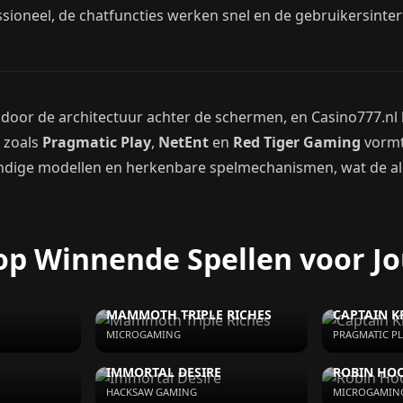
sioneel, de chatfuncties werken snel en de gebruikersinter
 door de architectuur achter de schermen, en Casino777.n
 zoals
Pragmatic Play
,
NetEnt
en
Red Tiger Gaming
vormt 
ige modellen en herkenbare spelmechanismen, wat de algeh
op Winnende Spellen voor Jo
MAMMOTH TRIPLE RICHES
CAPTAIN 
MICROGAMING
PRAGMATIC PL
IMMORTAL DESIRE
ROBIN HO
HACKSAW GAMING
MICROGAMIN